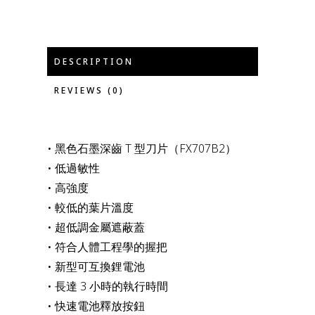
DESCRIPTION
REVIEWS (0)
• 黑色石墨深齒 T 型刀片（FX707B2）
• 低過敏性
• 高強度
• 較低的葉片溫度
• 超低調金屬遮蔽蓋
• 符合人體工程學的握把
• 新型可互換鋰電池
• 長達 3 小時的執行時間
• 快速電池釋放按鈕