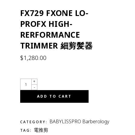
FX729 FXONE LO-
PROFX HIGH-
RERFORMANCE
TRIMMER 細剪髪器
$
1,280.00
QUANTITY
+
-
ADD TO CART
BABYLISSPRO Barberology
CATEGORY:
電推剪
TAG: