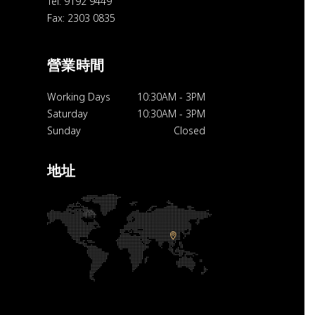
Tel: 9192 9449
Fax: 2303 0835
營業時間
Working Days
10:30AM
-
3PM
Saturday
10:30AM
-
3PM
Sunday
Closed
地址