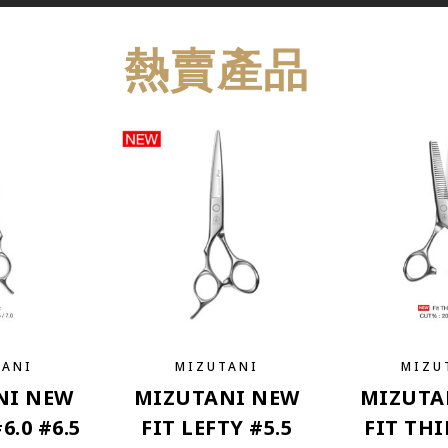
熱賣產品
TANI
MIZUTANI
MIZU
NI NEW
MIZUTANI NEW
MIZUTA
#6.0 #6.5
FIT LEFTY #5.5
FIT TH