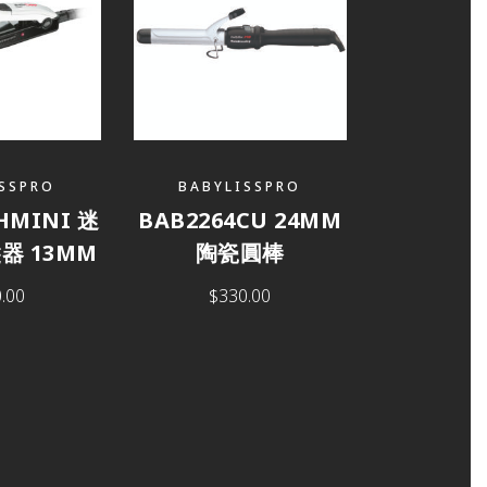
SSPRO
BABYLISSPRO
1HMINI 迷
BAB2264CU 24MM
器 13MM
陶瓷圓棒
.00
$
330.00