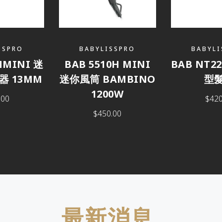
SSPRO
BABYLISSPRO
BABYLI
HMINI 迷
BAB 5510H MINI
BAB NT2
 13MM
迷你風筒 BAMBINO
型
1200W
.00
$
420
$
450.00
最新消息