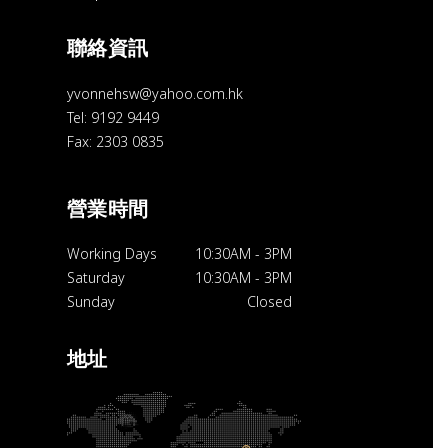
聯絡資訊
yvonnehsw@yahoo.com.hk
Tel: 9192 9449
Fax: 2303 0835
營業時間
Working Days
10:30AM
-
3PM
Saturday
10:30AM
-
3PM
Sunday
Closed
地址