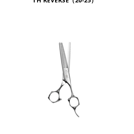
TH REVERSE（20-25）