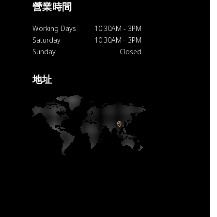
營業時間
Working Days
10:30AM
-
3PM
Saturday
10:30AM
-
3PM
Sunday
Closed
地址