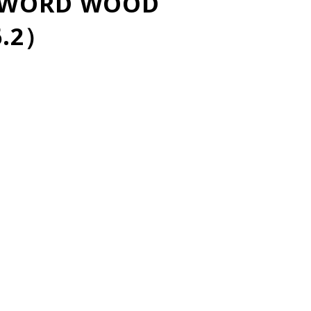
SWORD WOOD
6.2）