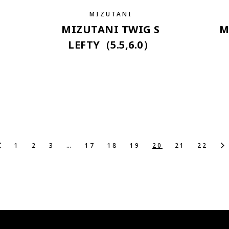
MIZUTANI
MIZUTANI TWIG S
M
LEFTY（5.5,6.0）
1
2
3
…
17
18
19
20
21
22