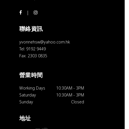
聯絡資訊
yvonnehsw@yahoo.com.hk
Tel: 9192 9449
Fax: 2303 0835
營業時間
Working Days
10:30AM
-
3PM
Saturday
10:30AM
-
3PM
Sunday
Closed
地址