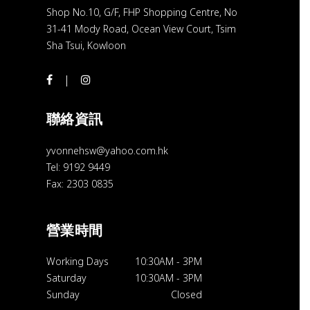
Shop No.10, G/F, FHP Shopping Centre, No
31-41 Mody Road, Ocean View Court, Tsim
Sha Tsui, Kowloon
聯絡資訊
yvonnehsw@yahoo.com.hk
Tel: 9192 9449
Fax: 2303 0835
營業時間
Working Days
10:30AM
-
3PM
Saturday
10:30AM
-
3PM
Sunday
Closed