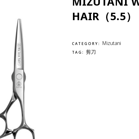
MIZUTANI W
HAIR（5.5）
Mizutani
CATEGORY:
剪刀
TAG: