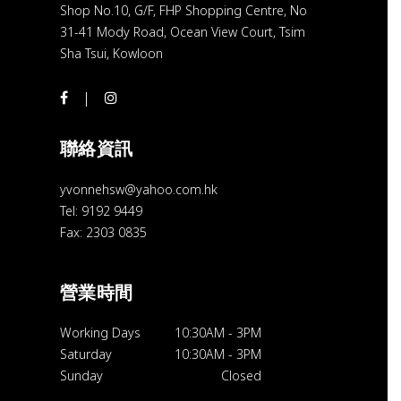
Shop No.10, G/F, FHP Shopping Centre, No
31-41 Mody Road, Ocean View Court, Tsim
Sha Tsui, Kowloon
聯絡資訊
yvonnehsw@yahoo.com.hk
Tel: 9192 9449
Fax: 2303 0835
營業時間
Working Days
10:30AM
-
3PM
Saturday
10:30AM
-
3PM
Sunday
Closed