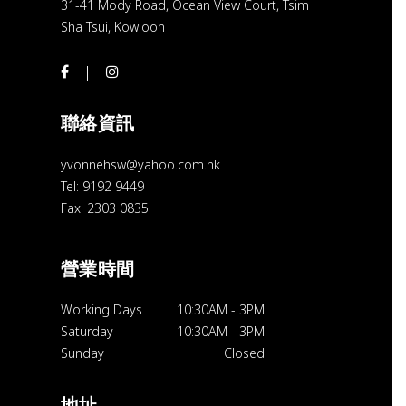
31-41 Mody Road, Ocean View Court, Tsim
Sha Tsui, Kowloon
聯絡資訊
yvonnehsw@yahoo.com.hk
Tel: 9192 9449
Fax: 2303 0835
營業時間
Working Days
10:30AM
-
3PM
Saturday
10:30AM
-
3PM
Sunday
Closed
地址