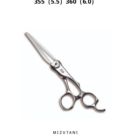
355（5.5）360（6.0）
MIZUTANI