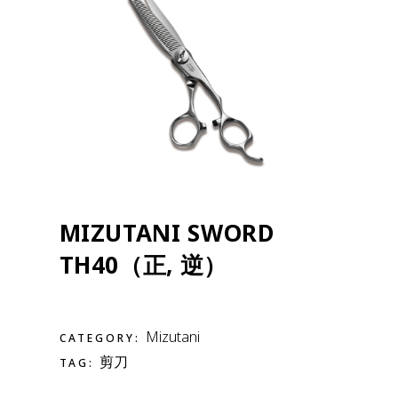
MIZUTANI SWORD
TH40（正, 逆）
Mizutani
CATEGORY:
剪刀
TAG: