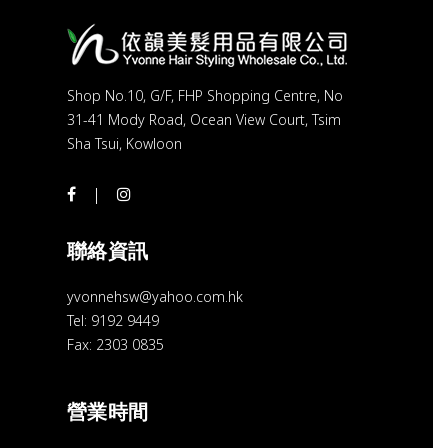
Shop No.10, G/F, FHP Shopping Centre, No
31-41 Mody Road, Ocean View Court, Tsim
Sha Tsui, Kowloon
聯絡資訊
yvonnehsw@yahoo.com.hk
Tel: 9192 9449
Fax: 2303 0835
營業時間