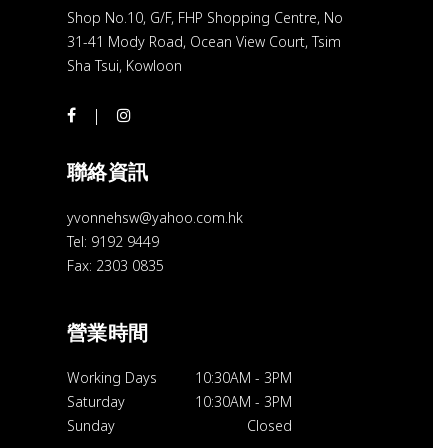
Shop No.10, G/F, FHP Shopping Centre, No
31-41 Mody Road, Ocean View Court, Tsim
Sha Tsui, Kowloon
聯絡資訊
yvonnehsw@yahoo.com.hk
Tel: 9192 9449
Fax: 2303 0835
營業時間
Working Days
10:30AM
-
3PM
Saturday
10:30AM
-
3PM
Sunday
Closed