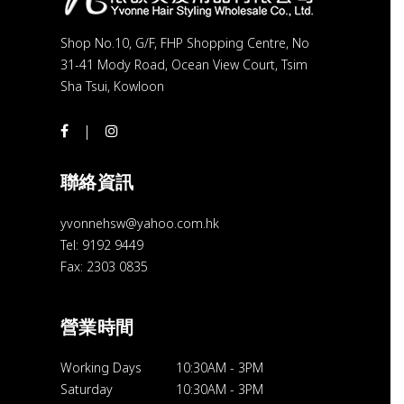
Shop No.10, G/F, FHP Shopping Centre, No
31-41 Mody Road, Ocean View Court, Tsim
Sha Tsui, Kowloon
聯絡資訊
yvonnehsw@yahoo.com.hk
Tel: 9192 9449
Fax: 2303 0835
營業時間
Working Days
10:30AM
-
3PM
Saturday
10:30AM
-
3PM