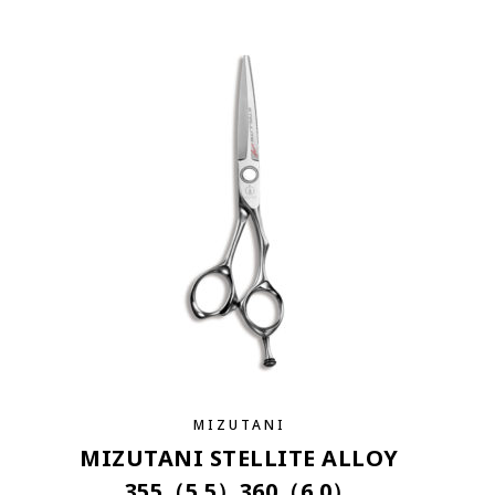
MIZUTANI
MIZUTANI STELLITE ALLOY
355（5.5）360（6.0）