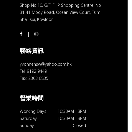
Shop No.10, G/F, FHP Shopping Centre, No
31-41 Mody Road, Ocean View Court, Tsim
Sha Tsui, Kowloon
聯絡資訊
yvonnehsw@yahoo.com.hk
Tel: 9192 9449
Fax: 2303 0835
營業時間
Working Days
10:30AM
-
3PM
Saturday
10:30AM
-
3PM
Sunday
Closed