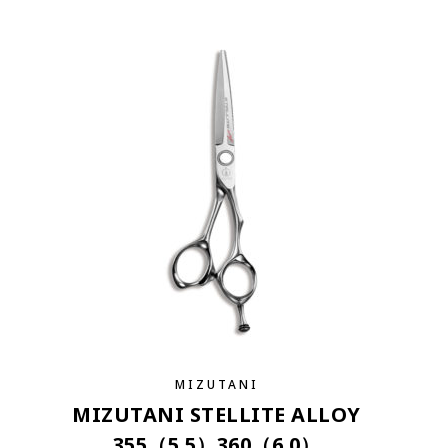
MIZUTANI
MIZUTANI STELLITE ALLOY
355（5.5）360（6.0）