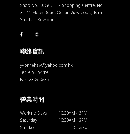
Shop No.10, G/F, FHP Shopping Centre, No
31-41 Mody Road, Ocean View Court, Tsim
Sha Tsui, Kowloon
聯絡資訊
yvonnehsw@yahoo.com.hk
Tel: 9192 9449
Fax: 2303 0835
營業時間
Working Days
10:30AM
-
3PM
Saturday
10:30AM
-
3PM
Sunday
Closed