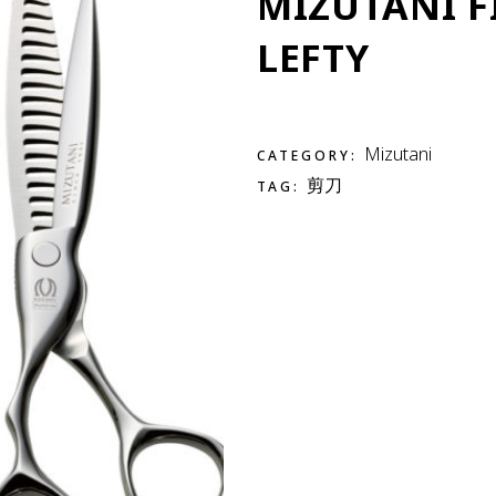
MIZUTANI F
LEFTY
Mizutani
CATEGORY:
剪刀
TAG: