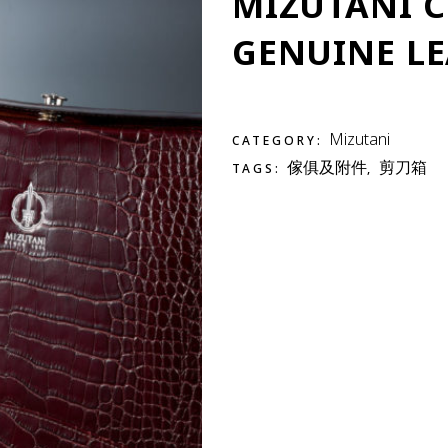
MIZUTANI 
GENUINE LE
Mizutani
CATEGORY:
傢俱及附件
剪刀箱
TAGS:
,