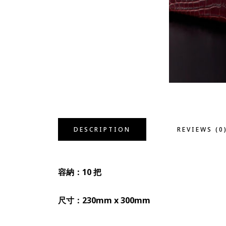
DESCRIPTION
REVIEWS (0
容納：10 把
尺寸：230mm x 300mm