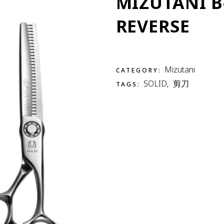
MIZUTANI B-
REVERSE
Mizutani
CATEGORY:
SOLID
剪刀
TAGS:
,