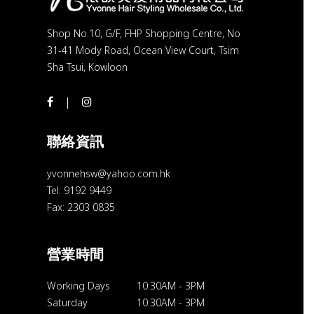
Shop No.10, G/F, FHP Shopping Centre, No
31-41 Mody Road, Ocean View Court, Tsim
Sha Tsui, Kowloon
聯絡資訊
yvonnehsw@yahoo.com.hk
Tel: 9192 9449
Fax: 2303 0835
營業時間
Working Days
10:30AM
-
3PM
Saturday
10:30AM
-
3PM