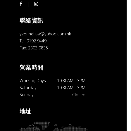
聯絡資訊
yvonnehsw@yahoo.com.hk
Tel: 9192 9449
Fax: 2303 0835
營業時間
Working Days
10:30AM
-
3PM
Saturday
10:30AM
-
3PM
Sunday
Closed
地址