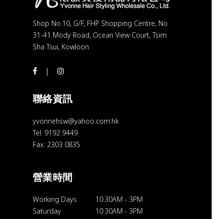
Shop No.10, G/F, FHP Shopping Centre, No
31-41 Mody Road, Ocean View Court, Tsim
Sha Tsui, Kowloon
聯絡資訊
yvonnehsw@yahoo.com.hk
Tel: 9192 9449
Fax: 2303 0835
營業時間
Working Days
10:30AM
-
3PM
Saturday
10:30AM
-
3PM