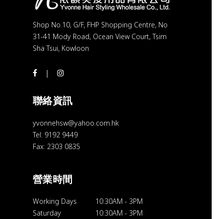
Shop No.10, G/F, FHP Shopping Centre, No
31-41 Mody Road, Ocean View Court, Tsim
Sha Tsui, Kowloon
聯絡資訊
yvonnehsw@yahoo.com.hk
Tel: 9192 9449
Fax: 2303 0835
營業時間
Working Days
10:30AM
-
3PM
Saturday
10:30AM
-
3PM