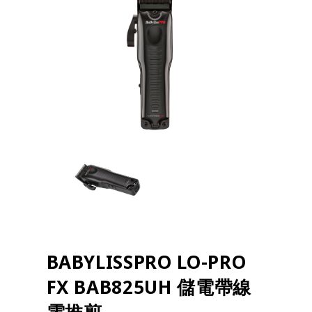
BABYLISSPRO LO-PRO
FX BAB825UH 儲電帶線