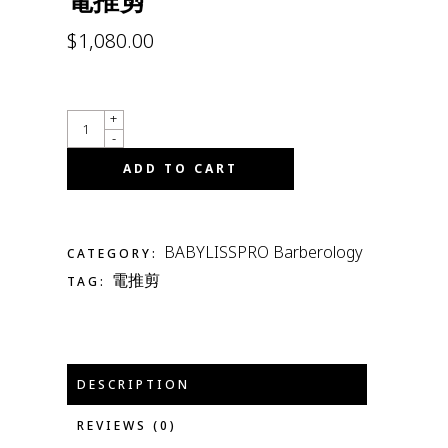
電推剪
$
1,080.00
QUANTITY
+
-
ADD TO CART
BABYLISSPRO Barberology
CATEGORY:
電推剪
TAG:
DESCRIPTION
REVIEWS (0)