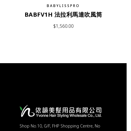
BABYLISSPRO
BABFV1H 法拉利馬達吹風筒
$
1,560.00
Shop No.10, G/F, FHP Shopping Centre, No