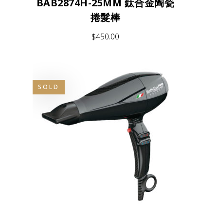
BAB2874H-25MM 鈦合金陶瓷
捲髮棒
$
450.00
SOLD