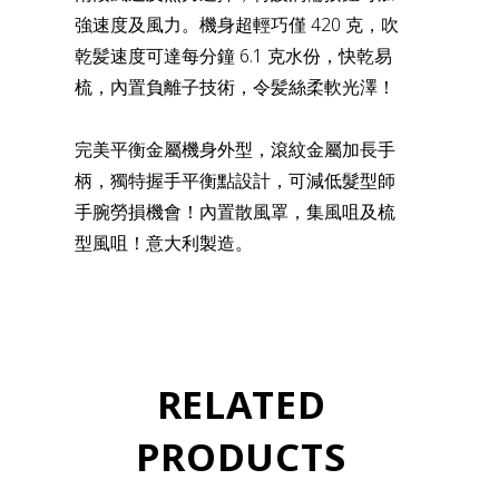
強速度及風力。機身超輕巧僅 420 克，吹
乾髪速度可達每分鐘 6.1 克水份，快乾易
梳，內置負離子技術，令髪絲柔軟光澤！
完美平衡金屬機身外型，滾紋金屬加長手
柄，獨特握手平衡點設計，可減低髮型師
手腕勞損機會！內置散風罩，集風咀及梳
型風咀！意大利製造。
RELATED
PRODUCTS