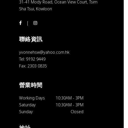
31-41 Mody Road, Ocean View Court, Tsim
Sha Tsui, Kowloon
聯絡資訊
yvonnehsw@yahoo.com.hk
Tel: 9192 9449
Fax: 2303 0835
營業時間
Working Days
10:30AM
-
3PM
Saturday
10:30AM
-
3PM
Sunday
Closed
地址