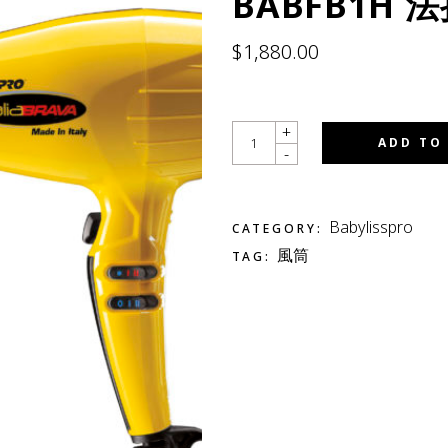
BABFB1H
$
1,880.00
QUANTITY
+
ADD TO
-
Babylisspro
CATEGORY:
風筒
TAG: