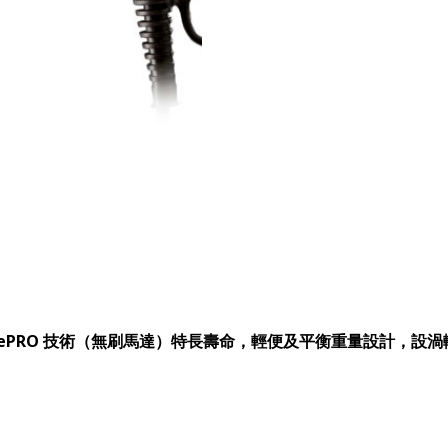
)
ePRO 技術（無刷馬達）
特長壽命，輕便及平衡重量設計，設渦