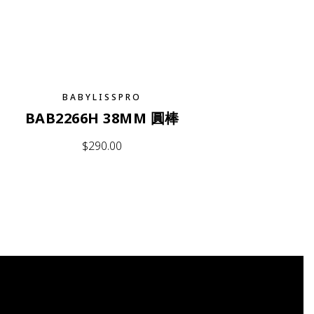
BABYLISSPRO
BAB2266H 38MM 圓棒
$
290.00