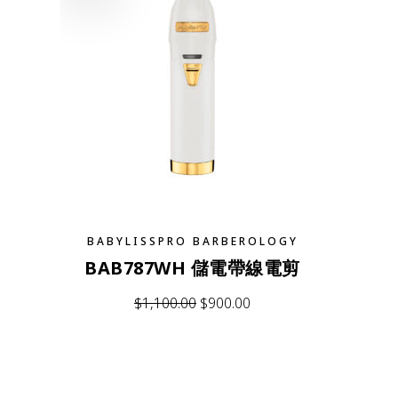
BABYLISSPRO BARBEROLOGY
BAB787WH 儲電帶線電剪
$
1,100.00
$
900.00