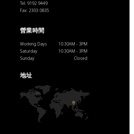
Tel: 9192 9449
Fax: 2303 0835
營業時間
Working Days
10:30AM
-
3PM
Saturday
10:30AM
-
3PM
Sunday
Closed
地址