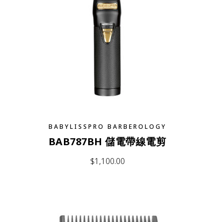
BABYLISSPRO BARBEROLOGY
BAB787BH 儲電帶線電剪
$
1,100.00