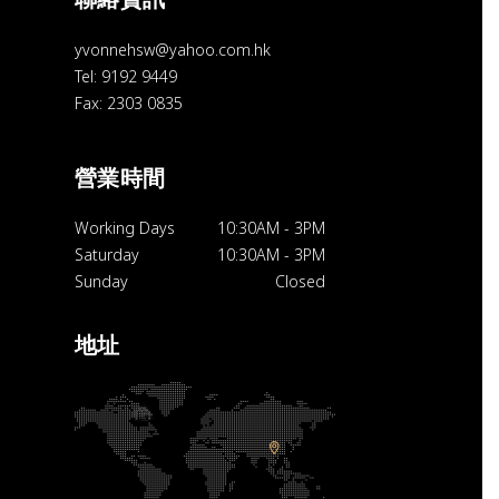
yvonnehsw@yahoo.com.hk
Tel: 9192 9449
Fax: 2303 0835
營業時間
Working Days
10:30AM
-
3PM
Saturday
10:30AM
-
3PM
Sunday
Closed
地址