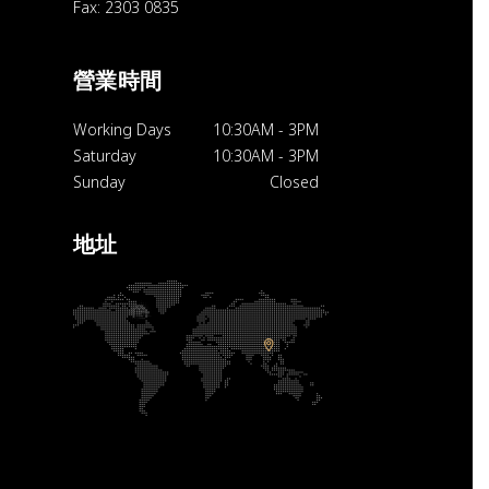
Fax: 2303 0835
營業時間
Working Days
10:30AM
-
3PM
Saturday
10:30AM
-
3PM
Sunday
Closed
地址