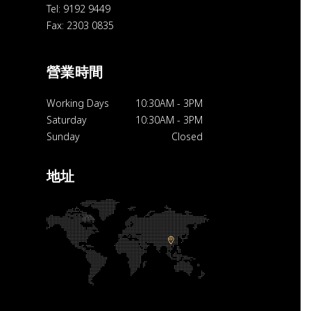
Tel: 9192 9449
Fax: 2303 0835
營業時間
Working Days
10:30AM
-
3PM
Saturday
10:30AM
-
3PM
Sunday
Closed
地址