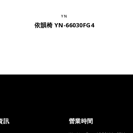
YN
依韻椅 YN-66030FG4
資訊
營業時間