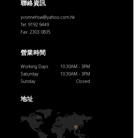
聯絡資訊
yvonnehsw@yahoo.com.hk
Tel: 9192 9449
Fax: 2303 0835
營業時間
Working Days
10:30AM
-
3PM
Saturday
10:30AM
-
3PM
Sunday
Closed
地址