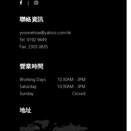
聯絡資訊
yvonnehsw@yahoo.com.hk
Tel: 9192 9449
Fax: 2303 0835
營業時間
Working Days
10:30AM
-
3PM
Saturday
10:30AM
-
3PM
Sunday
Closed
地址