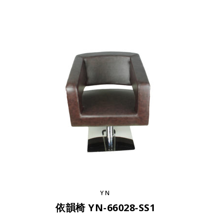
YN
依韻椅 YN-66028-SS1